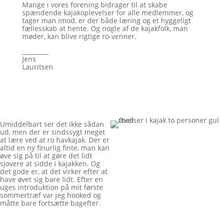
Mange i vores forening bidrager til at skabe
spændende kajakoplevelser for alle medlemmer, og
tager man imod, er der både læring og et hyggeligt
fællesskab at hente. Og nogle af de kajakfolk, man
møder, kan blive rigtige ro-venner.
_________
Jens
Lauritsen
Umiddelbart ser det ikke sådan
ud, men der er sindssygt meget
at lære ved at ro havkajak. Der er
altid en ny finurlig finte, man kan
øve sig på til at gøre det lidt
sjovere at sidde i kajakken. Og
det gode er, at det virker efter at
have øvet sig bare lidt. Efter en
uges introduktion på mit første
sommertræf var jeg hooked og
måtte bare fortsætte bagefter.
__________