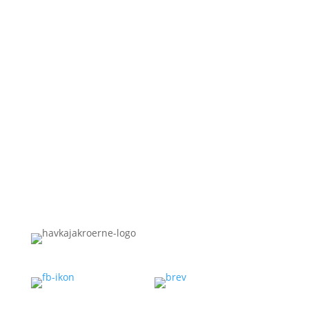
Den skulle også gøre vores
medlemmer dygtigere, hvilket
vores mange træf med
undervisning af både egne og
udenlandske instruktører i høj
grad er med til at sikre. Og jo
mere øvet og sikker man er i
kajakken, jo sjovere bliver det at
ro i den.
__________
JØRGEN SKOVMAND (Medlem nr.
1)
Hothers Plads 15 st tv
2200 Kbh N
CVR 32429521