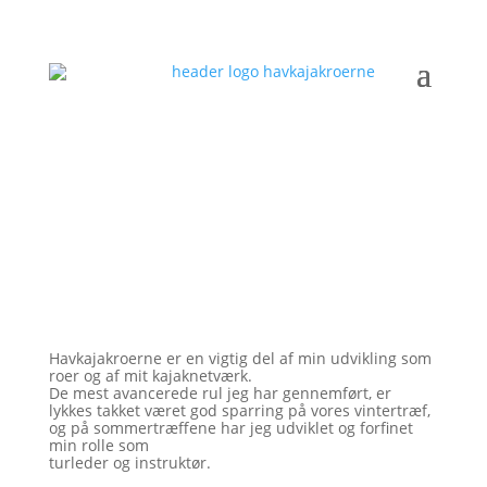
MEDLEMMERNE SIGER
Havkajakroerne er en vigtig del af min udvikling som
roer og af mit kajaknetværk.
De mest avancerede rul jeg har gennemført, er
lykkes takket været god sparring på vores vintertræf,
og på sommertræffene har jeg udviklet og forfinet
min rolle som
turleder og instruktør.