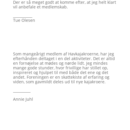
Der er så meget godt at komme efter, at jeg helt klart
vil anbefale et medlemskab.
___________
Tue Olesen
Som mangeårigt medlem af Havkajakroerne, har jeg
efterhånden deltaget i en del aktiviteter. Det er altid
en fornøjelse at mødes og nørde lidt. Jeg mindes
mange gode stunder, hvor frivillige har stillet op,
inspireret og hjulpet til med både det ene og det
andet. Foreningen er en skattekiste af erfaring og
viden, som gavmildt deles ud til nye kajakroere.
__________
Annie Juhl