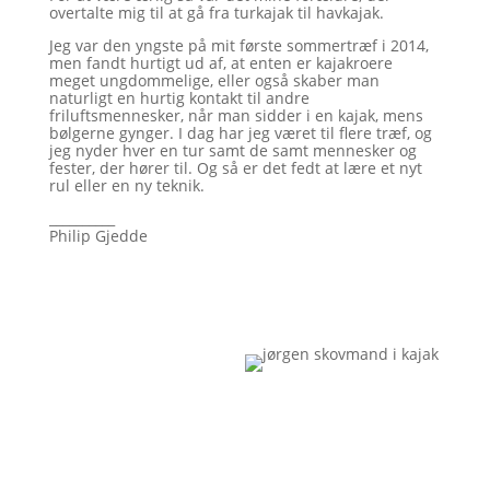
overtalte mig til at gå fra turkajak til havkajak.
Jeg var den yngste på mit første sommertræf i 2014,
men fandt hurtigt ud af, at enten er kajakroere
meget ungdommelige, eller også skaber man
naturligt en hurtig kontakt til andre
friluftsmennesker, når man sidder i en kajak, mens
bølgerne gynger. I dag har jeg været til flere træf, og
jeg nyder hver en tur samt de samt mennesker og
fester, der hører til. Og så er det fedt at lære et nyt
rul eller en ny teknik.
__________
Philip Gjedde
Som medstifter af
Havkajakroerne har jeg
selvfølgelig haft visse
forventninger til foreningen. Den
skulle give mulighed for at skabe
sig nye netværk, og med et
firecifret medlemstal er der rig
mulighed for at indfri det mål.